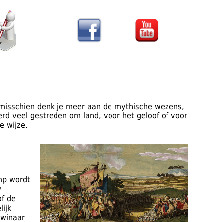
f misschien denk je meer aan de mythische wezens,
erd veel gestreden om land, voor het geloof of voor
e wijze.
amp wordt
w
of de
lijk
 winaar