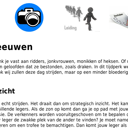
eeuwen
k je vast aan ridders, jonkvrouwen, monikken of heksen. O
geloofden dat ze bestonden, zoals draken. In dit tijdperk w
k wij zullen deze dag strijden, maar op een minder bloederig
zicht
 echt strijden. Het draait dan om strategisch inzicht. Het k
illende legers. Als de zon op komt dan ga je op pad met jou
isie. De verkenners worden vooruitgeschoven om te bepalen 
uw leger de zwakke plek van de ander te vinden? Je moet name
seren om een trofee te bemachtigen. Dan komt jouw leger als