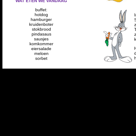
WAT ETEN WE VANDAAG
buffet:
hotdog
hamburger
kruidenboter
z
stokbrood
pindasaus
sausjes
komkommer
eiersalade
meloen
sorbet